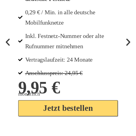
0,29 € / Min. in alle deutsche
Mobilfunknetze
Inkl. Festnetz-Nummer oder alte
Rufnummer mitnehmen
Vertragslaufzeit: 24 Monate
Anschlusspreis: 24,95 €
9,95 €
mo
monatlich
J
Jetzt bestellen